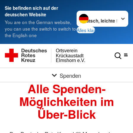
Sie befinden sich auf der
Sprache wechseln zu
deutschen Website
You are on the German website,
you can use the switch to switch to
Alles klar
the English one
Ortsverein
Krückaustadt
Elmshorn e.V.
Spenden
Alle Spenden-
Möglichkeiten im
Über-Blick