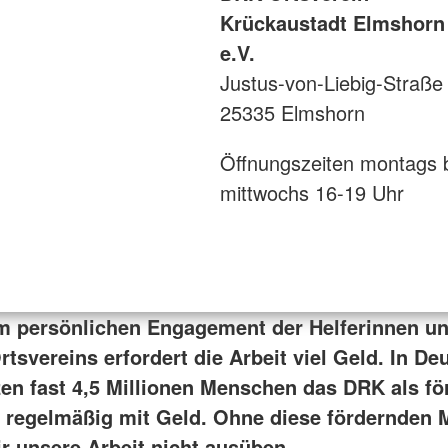
Krückaustadt Elmshorn
e.V.
Justus-von-Liebig-Straße
25335 Elmshorn
Öffnungszeiten montags 
mittwochs 16-19 Uhr
 persönlichen Engagement der Helferinnen un
tsvereins erfordert die Arbeit viel Geld. In De
zen fast 4,5 Millionen Menschen das DRK als f
r regelmäßig mit Geld. Ohne diese fördernden M
r unsere Arbeit nicht ausüben.