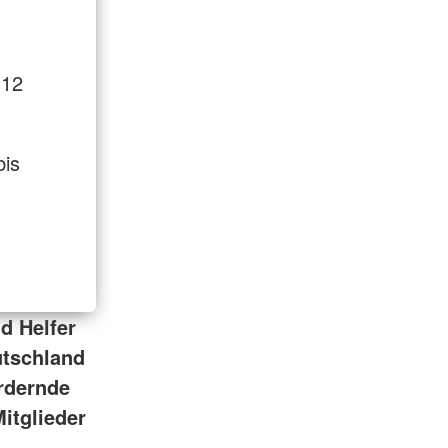
 12
bis
d Helfer
utschland
ördernde
itglieder