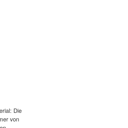
rial: Die
mmer von
hen.