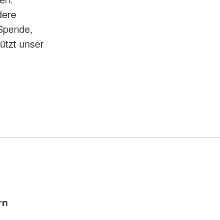
dere
 Spende,
tützt unser
rn