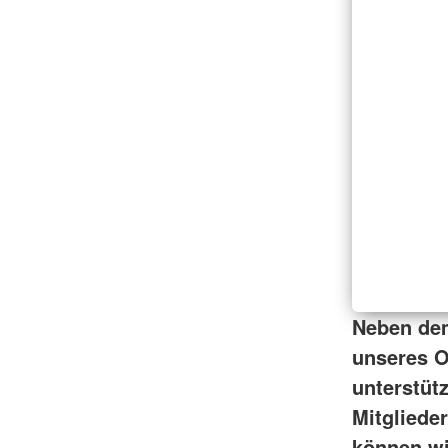
Neben dem
unseres Or
unterstüt
Mitgliede
können wi