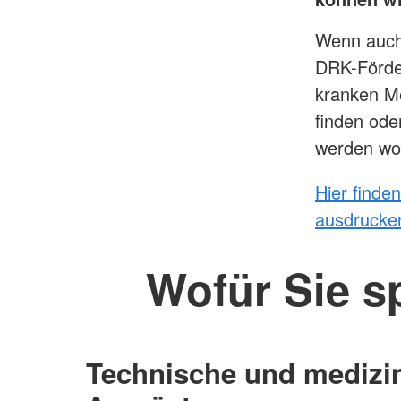
Wenn auch
DRK-Förder
kranken Me
finden ode
werden wol
Hier finde
ausdrucke
Wofür Sie 
Technische und medizi