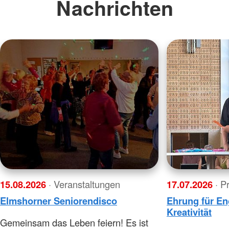
Nachrichten
15.08.2026
· Veranstaltungen
17.07.2026
· P
Elmshorner Seniorendisco
Ehrung für E
Kreativität
Gemeinsam das Leben feiern! Es ist